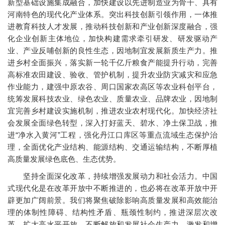
新型基础设施集成融合，加快建设以先进制造业为骨干、具有
河南特色的现代化产业体系。突出科技创新引领作用，一体推
进教育科技人才发展，推动科技创新和产业创新深度融合，强
化企业创新主体地位，加快构建需求牵引研发、研发驱动产
业、产业反哺创新的良性生态，因地制宜发展新质生产力。推
进乡村全面振兴，落实新一轮千亿斤粮食产能提升行动，完善
高标准农田建设、验收、管护机制，提升农业防灾减灾和应急
作业能力，建强中原农谷、周口国家农高区等农业科创平台，
统筹发展科技农业、绿色农业、质量农业、品牌农业，因地制
宜完善乡村建设实施机制，推进农业农村现代化。加快经济社
会发展全面绿色转型，深入打好蓝天、碧水、净土保卫战，推
进“净水入黄河”工程，强化丹江口库区等重点流域生态保护治
理，全面优化产业结构、能源结构、交通运输结构，不断厚植
高质量发展绿色底色、生态优势。
坚持全面深化改革，持续增强发展动力和社会活力。中国
式现代化是在改革开放中不断推进的，也必将在改革开放中开
辟更加广阔前景。我们将聚焦破除影响高质量发展和高效能治
理的体制性障碍、结构性矛盾、瓶颈性制约，推进深层次改
革、扩大高水平开放，不断解放和发展社会生产力、激发和增