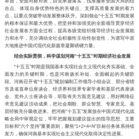
举措，全面对标对表，自觉承接落实，找准服务全国大局的结
合点、体现自身优势特色的关键点、支撑高质量发展的着力
点，以重点突破带动发展整体跃升。深刻领会“十五五”时期发展
的根本保证和最大优势，把坚持和加强党的全面领导贯穿经济
社会发展各方面全过程，提高各级党组织领导经济社会发展能
力和水平，充分调动全社会积极性主动性创造性，为谱写中原
大地推进中国式现代化新篇章凝聚磅礴力量。
结合实际贯彻，科学谋划河南“十五五”时期经济社会发展
“十五五”时期是我国基本实现社会主义现代化夯实基础、全
面发力的关键时期，也是河南扬长补短、全面崛起的关键阶
段。河南召开省“十五五”规划编制工作领导小组会议、部分省辖
市及省直单位座谈会、经济界科技界专家学者和基层代表座谈
会、党外人士座谈会等，听取有关方面意见建议，用好网络征
求意见建议活动成果，把社会期盼、群众智慧、专家意见、基
层经验充分吸收进来。把河南“十五五”发展放在中国式现代化战
略全局中审视定位，牢牢把握规划建议提出的指导思想、主要
目标和“六个坚持”重要原则，聚焦“1+2+4+N”目标任务体系持续
发力，确保河南基本实现社会主义现代化取得决定性进展。