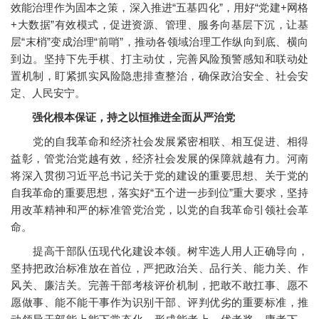
效能治理作为固本之策，深入推进“五基四化”，用好“党建+网格
+大数据”有效模式，促进资源、管理、服务向基层下沉，让基
层“末梢”变成治理“前哨”，推动各领域治理工作纵向到底、横向
到边。坚持下先手棋、打主动仗，完善风险预警感知和联动处
置机制，盯紧抓实风险隐患排查整治，确保政治安全、社会安
定、人民安宁。
强化根本保证，持之以恒推进全面从严治党
党的自我革命和经济社会发展紧密相联、相互促进、相得
益彰，管党治党越有效，经济社会发展的保障就越有力。河南
将深入贯彻习近平总书记关于党的建设的重要思想、关于党的
自我革命的重要思想，落实好“五个进一步到位”重大要求，坚持
用改革精神和严的标准管党治党，以党的自我革命引领社会革
命。
提高干部队伍现代化建设本领。树牢选人用人正确导向，
坚持把政治标准放在首位，严把政治关、品行关、能力关、作
风关、廉洁关。完善干部考核评价机制，把敢不敢扛事、愿不
愿做事、能不能干事作为识别干部、评判优劣的重要标准，推