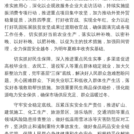
准实效用心，深化以企观政服务企业大走访活动，持续实施提
振消费专项行动，推进重点项目集中攻坚，加力推动外资外贸
稳量提质，决胜四季度、打好收官战、实现全年红。全力以赴
打好巩固拓展脱贫攻坚成果过渡期收官战，确保圆满完成各项
工作任务。切实抓好当前农业生产，落实以种补晚、以密补
晚、以好补晚、以肥补晚、以促为主的技术措施，加强田间管
理，全力保苗安全越冬，为明年夏粮丰收夯实基础。
切实抓好民生保障。深入推进重点民生实事，多渠道促进
高校毕业生、农民工、退役军人等重点群体稳定就业，加大欠
薪整治力度，兜牢基层“三保”底线，解决好人民群众急难愁盼问
题。关心困难群众、下岗失业职工和低收入群体生产生活，落
实好各项救助帮扶措施。加强重要民生商品保供稳价，强化能
源电力安全保供，确保市场供应充足、群众温暖过冬。
守牢安全稳定底线。压紧压实安全生产责任，推进矿山、
建筑施工、化工生产、旅游景区、游乐场所、交通消防等重点
领域风险隐患排查整治，做好低温雨雪冰冻等灾害防范应对工
作，坚决防止和遏制重特大事故发生。做好食品药品安全全链
条监管，保障人民群众身体健康和生命安全。积极稳妥化解地