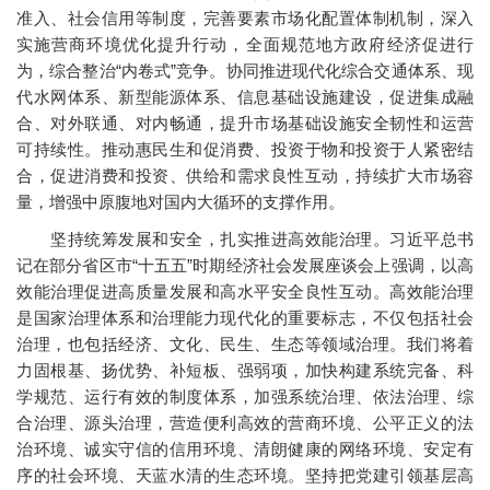
准入、社会信用等制度，完善要素市场化配置体制机制，深入
实施营商环境优化提升行动，全面规范地方政府经济促进行
为，综合整治“内卷式”竞争。协同推进现代化综合交通体系、现
代水网体系、新型能源体系、信息基础设施建设，促进集成融
合、对外联通、对内畅通，提升市场基础设施安全韧性和运营
可持续性。推动惠民生和促消费、投资于物和投资于人紧密结
合，促进消费和投资、供给和需求良性互动，持续扩大市场容
量，增强中原腹地对国内大循环的支撑作用。
坚持统筹发展和安全，扎实推进高效能治理。习近平总书
记在部分省区市“十五五”时期经济社会发展座谈会上强调，以高
效能治理促进高质量发展和高水平安全良性互动。高效能治理
是国家治理体系和治理能力现代化的重要标志，不仅包括社会
治理，也包括经济、文化、民生、生态等领域治理。我们将着
力固根基、扬优势、补短板、强弱项，加快构建系统完备、科
学规范、运行有效的制度体系，加强系统治理、依法治理、综
合治理、源头治理，营造便利高效的营商环境、公平正义的法
治环境、诚实守信的信用环境、清朗健康的网络环境、安定有
序的社会环境、天蓝水清的生态环境。坚持把党建引领基层高