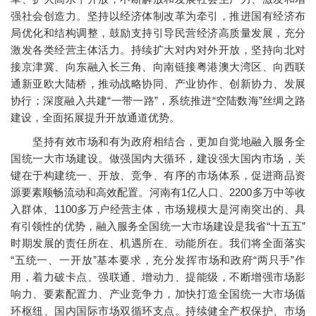
强社会创造力。坚持以经济体制改革为牵引，推进国有经济布
局优化和结构调整，鼓励支持引导民营经济高质量发展，充分
激发各类经营主体活力。持续扩大对内对外开放，坚持向北对
接京津冀、向东融入长三角、向南链接粤港澳大湾区、向西联
通新亚欧大陆桥，推动战略协同、产业协作、创新协力、发展
协行；深度融入共建“一带一路”，系统推进“空陆数海”丝绸之路
建设，全面拓展提升开放通道优势。
坚持有效市场和有为政府相结合，更加自觉地融入服务全
国统一大市场建设。做强国内大循环，建设强大国内市场，关
键在于构建统一、开放、竞争、有序的市场体系，促进商品资
源要素顺畅流动和高效配置。河南有1亿人口、2200多万中等收
入群体、1100多万户经营主体，市场规模大是河南突出的、具
有引领性的优势，融入服务全国统一大市场建设是我省“十五五”
时期发展的责任所在、机遇所在、动能所在。我们将全面落实
“五统一、一开放”基本要求，充分发挥市场和政府“两只手”作
用，着力破卡点、强联通、增动力、提能级，不断增强市场影
响力、要素配置力、产业竞争力，加快打造全国统一大市场循
环枢纽、国内国际市场双循环支点。持续健全产权保护、市场