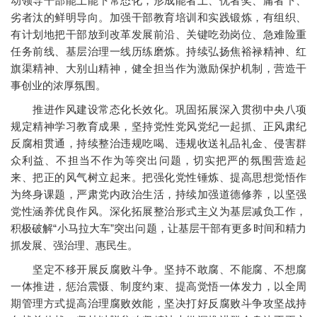
动领导干部能上能下常态化，形成能者上、优者奖、庸者下、
劣者汰的鲜明导向。加强干部教育培训和实践锻炼，有组织、
有计划地把干部放到改革发展前沿、关键吃劲岗位、急难险重
任务前线、基层治理一线历练磨炼。持续弘扬焦裕禄精神、红
旗渠精神、大别山精神，健全担当作为激励保护机制，营造干
事创业的浓厚氛围。
推进作风建设常态化长效化。巩固拓展深入贯彻中央八项
规定精神学习教育成果，坚持党性党风党纪一起抓、正风肃纪
反腐相贯通，持续整治违规吃喝、违规收送礼品礼金、侵害群
众利益、不担当不作为等突出问题，切实把严的氛围营造起
来、把正的风气树立起来。把强化党性锤炼、提高思想觉悟作
为终身课题，严肃党内政治生活，持续加强道德修养，以坚强
党性涵养优良作风。深化拓展整治形式主义为基层减负工作，
积极破解“小马拉大车”突出问题，让基层干部有更多时间和精力
抓发展、强治理、惠民生。
坚定不移开展反腐败斗争。坚持不敢腐、不能腐、不想腐
一体推进，惩治震慑、制度约束、提高觉悟一体发力，以全周
期管理方式提高治理腐败效能，坚决打好反腐败斗争攻坚战持