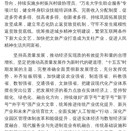
导向，持续实施乡村振兴村级协理员、“万名大学生助企服务”专
项计划，健全终身职业技能培训体系。完善收入分配制度，促
进多劳者多得、技高者多得、创新者多得。持续巩固拓展脱贫
攻坚成果，建立常态化防止返贫致贫机制，守牢不发生规模性
返贫致贫底线。统筹推进城乡精神文明建设，繁荣互联网条件
下新大众文艺，加快把文旅产业打造成为支柱产业，促进人民
精神生活共同富裕。
坚持高质量发展，推动经济实现质的有效提升和量的合理
增长。坚定把推动高质量发展作为新时代的硬道理、“十五五”时
期发展的主题，完整准确全面贯彻新发展理念，充分发挥优
势，补齐短板弱项，加快建设农业强省、制造强省、科教强
省、数智强省、交通强省、文旅强省。把建设现代化产业体系
摆在突出位置，把发展经济的着力点放在实体经济上，坚持智
能化、绿色化、融合化方向，持续做好“原字号”“老字号”“新字
号”“外字号”强产业大文章，统筹推进传统产业优化提升、新兴
产业和未来产业培育壮大，全面实施“人工智能+”行动，深化产
业园区管理体制改革和能级提升，促进实体经济与数智经济深
度融合、现代服务业与先进制造业有机融合、传统基础设施和