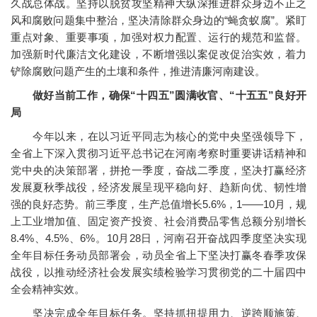
久战总体战。坚持以脱贫攻坚精神大纵深推进群众身边不正之
风和腐败问题集中整治，坚决清除群众身边的“蝇贪蚁腐”。紧盯
重点对象、重要事项，加强对权力配置、运行的规范和监督。
加强新时代廉洁文化建设，不断增强以案促改促治实效，着力
铲除腐败问题产生的土壤和条件，推进清廉河南建设。
做好当前工作，确保“十四五”圆满收官、“十五五”良好开
局
今年以来，在以习近平同志为核心的党中央坚强领导下，
全省上下深入贯彻习近平总书记在河南考察时重要讲话精神和
党中央的决策部署，拼抢一季度，奋战二季度，坚决打赢经济
发展夏秋季战役，经济发展呈现平稳向好、趋新向优、韧性增
强的良好态势。前三季度，生产总值增长5.6%，1——10月，规
上工业增加值、固定资产投资、社会消费品零售总额分别增长
8.4%、4.5%、6%。10月28日，河南召开奋战四季度坚决实现
全年目标任务动员部署会，动员全省上下坚决打赢冬春季攻保
战役，以推动经济社会发展实绩检验学习贯彻党的二十届四中
全会精神实效。
坚决完成全年目标任务。坚持抓扭提用力、逆跨顺施策、