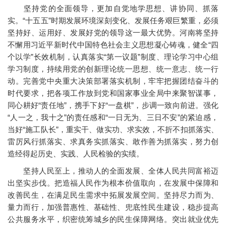
坚持党的全面领导，更加自觉地学思想、讲协同、抓落
实。“十五五”时期发展环境深刻变化、发展任务艰巨繁重，必须
坚持好、运用好、发展好党的领导这一最大优势。河南将坚持
不懈用习近平新时代中国特色社会主义思想凝心铸魂，健全“四
个以学”长效机制，认真落实“第一议题”制度、理论学习中心组
学习制度，持续用党的创新理论统一思想、统一意志、统一行
动。完善党中央重大决策部署落实机制，牢牢把握团结奋斗的
时代要求，把各项工作放到党和国家事业全局中来聚智谋事，
同心耕好“责任地”，携手下好“一盘棋”，步调一致向前进。强化
“人一之，我十之”的责任感和“一日无为、三日不安”的紧迫感，
当好“施工队长”，重实干、做实功、求实效，不折不扣抓落实、
雷厉风行抓落实、求真务实抓落实、敢作善为抓落实，努力创
造经得起历史、实践、人民检验的实绩。
坚持人民至上，推动人的全面发展、全体人民共同富裕迈
出坚实步伐。把造福人民作为根本价值取向，在发展中保障和
改善民生，在满足民生需求中拓展发展空间。坚持尽力而为、
量力而行，加强普惠性、基础性、兜底性民生建设，稳步提高
公共服务水平，织密统筹城乡的民生保障网络。突出就业优先