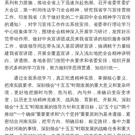
系列有力措施，推动全省上下迅速兴起热潮。召开省委常委扩
大会议，第一时间传达学习全会精神，研究我省学习宣传贯彻
工作。印发我省《关于做好党的二十届四中全会精神学习宣传
的通知》，对学习宣传工作作出系统安排。省委举行理论学习
中心组集体学习，围绕全会精神深入开展学习研讨，发挥好示
范带动作用。做好中央宣讲团成员来我省宣讲的组织服务保障
工作，省级领导同志带头深入基层调研宣讲，抽调精干力量组
建我省宣讲团，开展全覆盖宣讲，深入浅出地把全会精神讲明
白、讲透彻。各地各部门按照中央要求和省委安排，组织开展
形式多样的学习宣传，努力做到学思用贯通、知信行统一。
通过全面系统学习，真正吃透精神实质、掌握核心要义、
把准实践要求。深刻领会“十五五”时期发展的重大意义和复杂环
境，更好地把握时与势、危与机、内与外，准确识变应变求
变，以历史主动精神克难关、战风险、育新机、开新局。深刻
领会“十五五”时期发展的指导方针和主要目标，以“五个以”“两个
推动”“一个确保”重要要求和“六个坚持”重要原则为基本遵循，紧
密结合河南实际，把牢方向、明确目标、标定路径，集中力量
办好河南的事情。深刻领会“十五五”时期发展的战略任务和重大