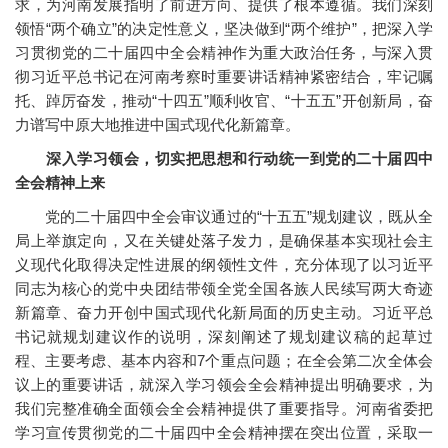
求，为河南发展指明了前进方向、提供了根本遵循。我们深刻
领悟“两个确立”的决定性意义，坚决做到“两个维护”，把深入学
习贯彻党的二十届四中全会精神作为重大政治任务，与深入贯
彻习近平总书记在河南考察时重要讲话精神紧密结合，牢记嘱
托、踔厉奋发，推动“十四五”顺利收官、“十五五”开创新局，奋
力谱写中原大地推进中国式现代化新篇章。
深入学习领会，切实把思想和行动统一到党的二十届四中
全会精神上来
党的二十届四中全会审议通过的“十五五”规划建议，既从全
局上举旗定向，又在关键处落子发力，是确保基本实现社会主
义现代化取得决定性进展的纲领性文件，充分体现了以习近平
同志为核心的党中央团结带领全党全国各族人民续写两大奇迹
新篇章、奋力开创中国式现代化新局面的历史主动。习近平总
书记就规划建议作的说明，深刻阐述了规划建议稿的起草过
程、主要考虑、基本内容和7个重点问题；在全会第二次全体会
议上的重要讲话，就深入学习领会全会精神提出明确要求，为
我们完整准确全面领会全会精神提供了重要指导。河南省委把
学习宣传贯彻党的二十届四中全会精神摆在突出位置，采取一