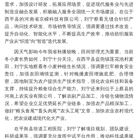
需求，加强设计研发，拓展应用场景，促进现代服务业与先进
制造业融合发展，积极融入服务全国统一大市场建设。在位于
西平县的河南省京嵘科技有限公司，刘宁察看无缝合针织产
品，询问技术研发、市场销售等情况，强调要通过技术改造，
提升自动化、智能化水平，不断提高生产效率，推动纺织服装
产业从“织造”向“智造”迭代发展。
因天气影响今年我省秋播较晚，田间管理尤为重要。当前
冬小麦长势如何，刘宁十分关注。在西平县盆尧镇莲花池村麦
田，刘宁实地察看冬小麦种植生长情况，强调要扛牢粮食安全
责任，加强农田墒情监测，针对晚播麦田增施底肥、合理增
密，因地制宜为农户提供生产技术指导，强化农业科技和装备
支撑，持续提升粮食综合生产能力。刘宁还来到位于上蔡县的
河南上农实业有限公司，了解农副产品加工、冷链仓储物流情
况，希望企业立足优势延长产业链条，加强农产品精深加工，
做好“粮头食尾”“畜头肉尾”“农头工尾”文章，加快农业农村现代
化，把农业建成现代化大产业。
在平舆县坝道工程医院，刘宁了解项目规划、团队建设、
科研成果等，强调要充分发挥中试平台作用，推动科技成果规