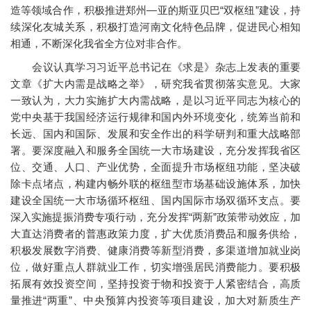
造等领域合作，积极推进郑州—亚的斯亚贝巴“双枢纽”建设，持
续深化友城关系，积极打造河南文化特色品牌，促进民心相知
相通，不断深化我省全方位对非合作。
会议认真学习习近平总书记在《求是》杂志上发表的重要
文章《扩大内需是战略之举》，研究我省贯彻落实意见。大家
一致认为，大力实施扩大内需战略，是以习近平同志为核心的
党中央基于我国经济运行规律和国内外环境变化，统筹当前和
长远、国内和国际、发展和安全作出的科学研判和重大战略部
署。要深度融入和服务全国统一大市场建设，充分发挥我省区
位、交通、人口、产业优势，全面提升市场枢纽功能，坚决破
除卡点堵点，构建内畅外联的枢纽型市场基础设施体系，加快
建设全国统一大市场循环枢纽、国内国际市场双循环支点。要
深入实施提振消费专项行动，充分发挥“两新”政策带动效应，加
大直达消费者的普惠政策力度，扩大优质消费品和服务供给，
积极发展数字消费、健康消费等新型消费，多渠道增加就业岗
位，做好重点人群就业工作，切实增强居民消费能力。要积极
拓展有效投资空间，坚持投资于物和投资于人紧密结合，高质
量推进“两重”、中央预算内投资等项目建设，加大对新质生产