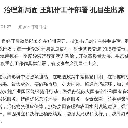
治理新局面 王凯作工作部署 孔昌生出席
01-27
来源：河南日报
良好开局动员部署会在郑州召开。省委书记刘宁主持并讲话，
部署，进一步释放“开局就是奋斗、起步就要奋进”的强烈信号，
，统筹抓好一季度经济运行和污染防治，开创高质量发展、生态
季度重点工作作具体部署，省政协主席孔昌生出席。
认清形势中增强紧迫感、在吃透政策中紧抓窗口期、在把握时机
结果、最大成效。要做强市场、扩大内需。畅通市场循环，加力
动实施产业园区能级提升行动，做强做优做大国有企业和国有资本
强化服务。持续优化营商环境、助企服务、要素保障，分类施策
活，强化物资供应保障，抓好麦田管理和农田水利设施建设，强
干。牢固树立和践行正确政绩观，增强大局观和执行力，统筹好
态。