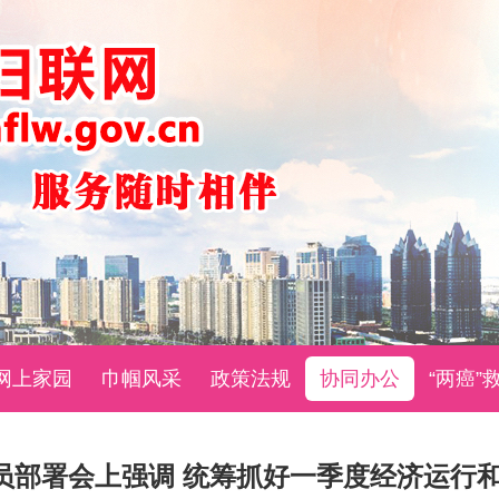
网上家园
巾帼风采
政策法规
协同办公
“两癌”
员部署会上强调 统筹抓好一季度经济运行和