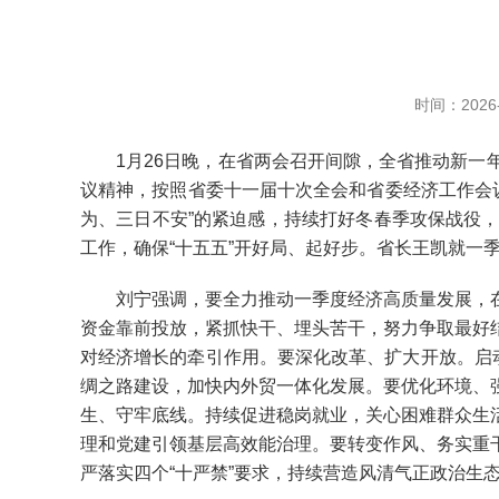
时间：2026-
1月26日晚，在省两会召开间隙，全省推动新一年
议精神，按照省委十一届十次全会和省委经济工作会议
为、三日不安”的紧迫感，持续打好冬春季攻保战役
工作，确保“十五五”开好局、起好步。省长王凯就一
刘宁强调，要全力推动一季度经济高质量发展，在
资金靠前投放，紧抓快干、埋头苦干，努力争取最好
对经济增长的牵引作用。要深化改革、扩大开放。启
绸之路建设，加快内外贸一体化发展。要优化环境、
生、守牢底线。持续促进稳岗就业，关心困难群众生
理和党建引领基层高效能治理。要转变作风、务实重
严落实四个“十严禁”要求，持续营造风清气正政治生