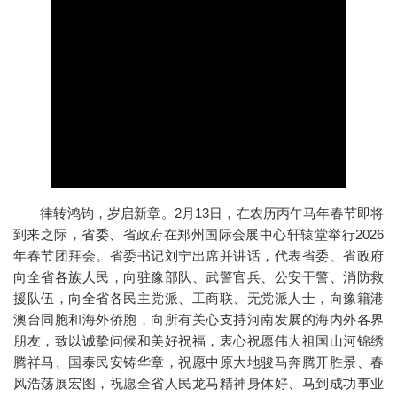
律转鸿钧，岁启新章。2月13日，在农历丙午马年春节即将
到来之际，省委、省政府在郑州国际会展中心轩辕堂举行2026
年春节团拜会。省委书记刘宁出席并讲话，代表省委、省政府
向全省各族人民，向驻豫部队、武警官兵、公安干警、消防救
援队伍，向全省各民主党派、工商联、无党派人士，向豫籍港
澳台同胞和海外侨胞，向所有关心支持河南发展的海内外各界
朋友，致以诚挚问候和美好祝福，衷心祝愿伟大祖国山河锦绣
腾祥马、国泰民安铸华章，祝愿中原大地骏马奔腾开胜景、春
风浩荡展宏图，祝愿全省人民龙马精神身体好、马到成功事业