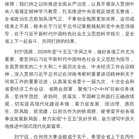
保障；我们持之以恒推进全面从严治党，认真开展深入贯彻中
央八项规定精神学习教育，扎实推进中央巡视反馈意见整改，
全省政治生态愈加风清气正、干事创业氛围更加浓厚。这些成
绩来之不易，根本在于习近平总书记掌舵领航和党中央坚强领
导，在于习近平新时代中国特色社会主义思想科学指引，是全
省上下一起奋斗、共同打拼的结果。
刘宁强调，2026年是“十五五”开局之年，做好各项工作尤为
重要。要坚持以习近平新时代中国特色社会主义思想为指导，
全面贯彻党的二十大和二十届历次全会、中央经济工作会议精
神，深入贯彻习近平总书记在河南考察时重要讲话精神和关于
河南工作的重要论述，认真落实省委十一届九次、十次全会和
省委经济工作会议、省两会部署，聚焦“1+2+4+N”目标任务体
系，坚持学思想、讲协同、抓落实，牢固树立和践行正确政绩
观，切实提高现代化建设本领，着力促发展、强治理、惠民
生、防风险、抓党建，以担当作为的铁肩膀、硬脊梁开创各项
事业发展新局面，努力实现“十五五”良好开局，奋力谱写中原大
地推进中国式现代化新篇章。
刘宁说，任何伟大事业都成于实干。希望全省上下在丙午