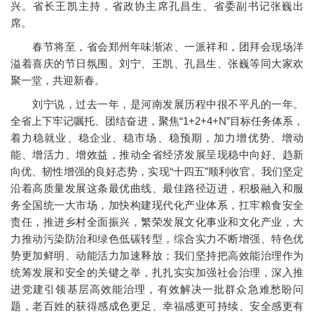
兴。省长王凯主持，省政协主席孔昌生、省委副书记张巍出
席。
春节将至，省会郑州年味渐浓、一派祥和，团拜会现场洋
溢着喜庆的节日氛围。刘宁、王凯、孔昌生、张巍等同大家欢
聚一堂，共迎新春。
刘宁说，过去一年，是河南发展历程中很不平凡的一年。
全省上下牢记嘱托、团结奋进，聚焦“1+2+4+N”目标任务体系，
着力稳就业、稳企业、稳市场、稳预期，加力增优势、增动
能、增活力、增效益，推动全省经济发展呈现稳中向好、趋新
向优、韧性增强的良好态势，实现“十四五”顺利收官。我们坚定
沿着高质量发展这条最优曲线、最佳路径迈进，积极融入和服
务全国统一大市场，加快构建现代化产业体系，扛牢粮食安全
责任，推进乡村全面振兴，繁荣发展文化事业和文化产业，大
力推动污染防治和绿色低碳转型，综合实力不断增强、特色优
势更加鲜明、动能活力加速释放；我们坚持把高效能治理作为
统筹发展和安全的关键之举，扎扎实实加强社会治理，深入推
进党建引领基层高效能治理，有效解决一批群众急难愁盼问
题，老百姓的获得感成色更足、幸福感更可持续、安全感更有