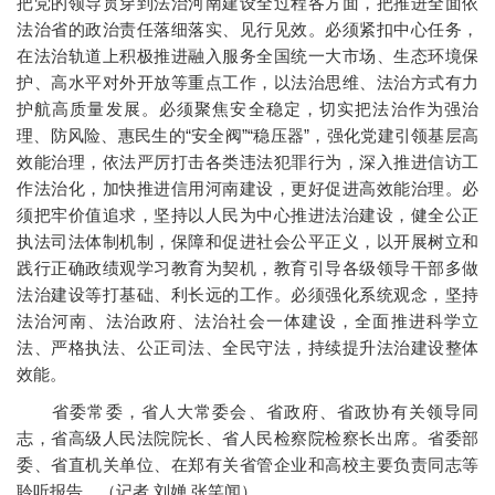
把党的领导贯穿到法治河南建设全过程各方面，把推进全面依
法治省的政治责任落细落实、见行见效。必须紧扣中心任务，
在法治轨道上积极推进融入服务全国统一大市场、生态环境保
护、高水平对外开放等重点工作，以法治思维、法治方式有力
护航高质量发展。必须聚焦安全稳定，切实把法治作为强治
理、防风险、惠民生的“安全阀”“稳压器”，强化党建引领基层高
效能治理，依法严厉打击各类违法犯罪行为，深入推进信访工
作法治化，加快推进信用河南建设，更好促进高效能治理。必
须把牢价值追求，坚持以人民为中心推进法治建设，健全公正
执法司法体制机制，保障和促进社会公平正义，以开展树立和
践行正确政绩观学习教育为契机，教育引导各级领导干部多做
法治建设等打基础、利长远的工作。必须强化系统观念，坚持
法治河南、法治政府、法治社会一体建设，全面推进科学立
法、严格执法、公正司法、全民守法，持续提升法治建设整体
效能。
省委常委，省人大常委会、省政府、省政协有关领导同
志，省高级人民法院院长、省人民检察院检察长出席。省委部
委、省直机关单位、在郑有关省管企业和高校主要负责同志等
聆听报告。（记者 刘婵 张笑闻）