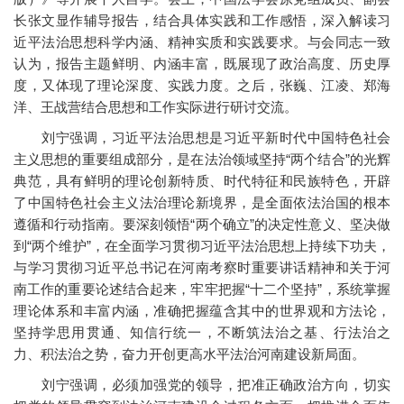
长张文显作辅导报告，结合具体实践和工作感悟，深入解读习
近平法治思想科学内涵、精神实质和实践要求。与会同志一致
认为，报告主题鲜明、内涵丰富，既展现了政治高度、历史厚
度，又体现了理论深度、实践力度。之后，张巍、江凌、郑海
洋、王战营结合思想和工作实际进行研讨交流。
刘宁强调，习近平法治思想是习近平新时代中国特色社会
主义思想的重要组成部分，是在法治领域坚持“两个结合”的光辉
典范，具有鲜明的理论创新特质、时代特征和民族特色，开辟
了中国特色社会主义法治理论新境界，是全面依法治国的根本
遵循和行动指南。要深刻领悟“两个确立”的决定性意义、坚决做
到“两个维护”，在全面学习贯彻习近平法治思想上持续下功夫，
与学习贯彻习近平总书记在河南考察时重要讲话精神和关于河
南工作的重要论述结合起来，牢牢把握“十二个坚持”，系统掌握
理论体系和丰富内涵，准确把握蕴含其中的世界观和方法论，
坚持学思用贯通、知信行统一，不断筑法治之基、行法治之
力、积法治之势，奋力开创更高水平法治河南建设新局面。
刘宁强调，必须加强党的领导，把准正确政治方向，切实