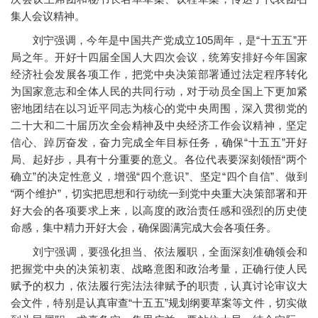
集人会议精神。
刘宁强调，今年是中国共产党成立105周年，是“十五五”开
局之年。开好十四届全国人大四次会议，统筹安排好今年国家
经济社会发展各项工作，把党中央决策部署通过法定程序转化
为国家意志和全体人民的共同行动，对于动员全国上下更加紧
密地团结在以习近平同志为核心的党中央周围，深入贯彻党的
二十大和二十届历次全会精神及中央经济工作会议精神，坚定
信心、踔厉奋发，奋力完成全年目标任务，确保“十五五”开好
局、起好步，具有十分重要的意义。各位代表要深刻领悟“两个
确立”的决定性意义，增强“四个意识”、坚定“四个自信”、做到
“两个维护”，切实把思想和行动统一到党中央重大决策部署和开
好大会的各项要求上来，以高度的政治责任感和强烈的历史使
命感，集中精力开好大会，确保圆满完成大会各项任务。
刘宁强调，要强化担当、依法履职，全面深刻准确领会和
把握党中央的决策初衷、战略意图和政治考量，正确行使人民
赋予的权力，依法履行宪法法律赋予的职责，认真讨论审议大
会文件，特别是认真审查“十五五”规划纲要草案等文件，切实做