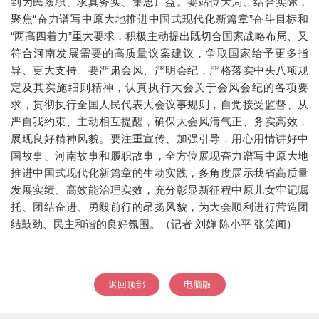
到为民履职、求真务实、集思广益。要站位大局、结合实际，
聚焦“奋力谱写中原大地推进中国式现代化新篇章”奋斗目标和
“两高四着力”重大要求，积极主动提出既切合国家战略布局、又
符合河南发展需要的高质量议案建议，争取国家给予更多指
导、更大支持。要严肃会风、严明会纪，严格落实中央八项规
定及其实施细则精神，认真执行大会关于会风会纪的各项要
求，贯彻执行全国人民代表大会议事规则，自觉接受监督、从
严自我约束、主动相互提醒，确保大会风清气正、务实高效，
展现良好精神风貌。要注重宣传、加强引导，用心用情讲好中
国故事、河南故事和履职故事，全方位展现奋力谱写中原大地
推进中国式现代化新篇章的生动实践，多角度展示我省高质量
发展实绩、高效能治理实效，充分彰显新征程中原儿女牢记嘱
托、团结奋进、勇毅前行的昂扬风貌，为大会顺利进行营造团
结鼓劲、民主和谐的良好氛围。（记者 刘婵 陈小平 张笑闻）
返回顶部
电脑版