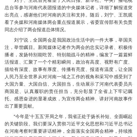
刘宁、王凯首先看望了人民日报、新华社、中央广播电视
总台等参与河南代表团报道的中央媒体记者，详细了解报道突
出亮点，感谢他们对河南的关注和支持。随后，刘宁、王凯观
看了央媒和河南媒体两会重点报道展示，省委宣传部有关负责
同志介绍了两会报道总体情况。
刘宁说，全国两会是我国政治生活中的一件大事，举国关
注，举世瞩目。新闻媒体记者作为两会的忠实记录者、积极传
播者，发扬特别能吃苦、特别能战斗的精神，编发了一篇篇鲜
活报道、汇聚了一个个精彩瞬间，政治有高度、视野有广度、
描绘有深度、故事有厚度、传播有亮度、报道有温度，让全国
人民乃至全世界从对河南一域之工作的视角和采写中感受到了
大国力量、大国自信、大国担当，生动展示了河南代表委员共
商国是、认真履职的责任担当，充分彰显了全省上下牢记嘱
托、感恩奋进的显著成效，为宣传两会精神、讲好河南故事作
出了重要贡献。
“今年是‘十五五’开局之年，我省正处于扬长补短、全面崛起
的关键阶段。我们要深入贯彻习近平文化思想和习近平总书记
在河南考察时重要讲话精神，全面落实全国两会精神，持续推