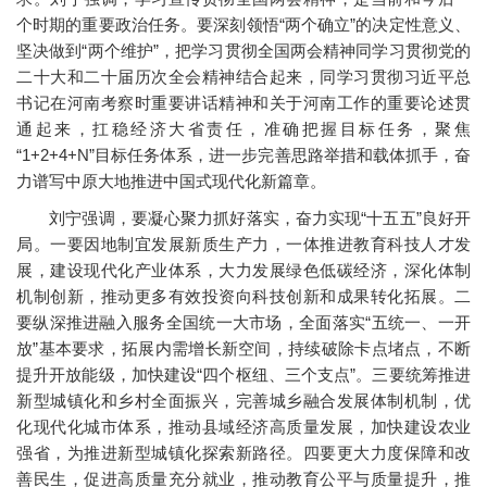
个时期的重要政治任务。要深刻领悟“两个确立”的决定性意义、
坚决做到“两个维护”，把学习贯彻全国两会精神同学习贯彻党的
二十大和二十届历次全会精神结合起来，同学习贯彻习近平总
书记在河南考察时重要讲话精神和关于河南工作的重要论述贯
通起来，扛稳经济大省责任，准确把握目标任务，聚焦
“1+2+4+N”目标任务体系，进一步完善思路举措和载体抓手，奋
力谱写中原大地推进中国式现代化新篇章。
刘宁强调，要凝心聚力抓好落实，奋力实现“十五五”良好开
局。一要因地制宜发展新质生产力，一体推进教育科技人才发
展，建设现代化产业体系，大力发展绿色低碳经济，深化体制
机制创新，推动更多有效投资向科技创新和成果转化拓展。二
要纵深推进融入服务全国统一大市场，全面落实“五统一、一开
放”基本要求，拓展内需增长新空间，持续破除卡点堵点，不断
提升开放能级，加快建设“四个枢纽、三个支点”。三要统筹推进
新型城镇化和乡村全面振兴，完善城乡融合发展体制机制，优
化现代化城市体系，推动县域经济高质量发展，加快建设农业
强省，为推进新型城镇化探索新路径。四要更大力度保障和改
善民生，促进高质量充分就业，推动教育公平与质量提升，推