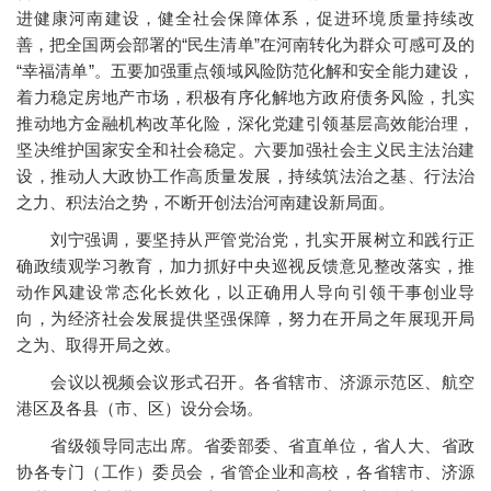
进健康河南建设，健全社会保障体系，促进环境质量持续改
善，把全国两会部署的“民生清单”在河南转化为群众可感可及的
“幸福清单”。五要加强重点领域风险防范化解和安全能力建设，
着力稳定房地产市场，积极有序化解地方政府债务风险，扎实
推动地方金融机构改革化险，深化党建引领基层高效能治理，
坚决维护国家安全和社会稳定。六要加强社会主义民主法治建
设，推动人大政协工作高质量发展，持续筑法治之基、行法治
之力、积法治之势，不断开创法治河南建设新局面。
刘宁强调，要坚持从严管党治党，扎实开展树立和践行正
确政绩观学习教育，加力抓好中央巡视反馈意见整改落实，推
动作风建设常态化长效化，以正确用人导向引领干事创业导
向，为经济社会发展提供坚强保障，努力在开局之年展现开局
之为、取得开局之效。
会议以视频会议形式召开。各省辖市、济源示范区、航空
港区及各县（市、区）设分会场。
省级领导同志出席。省委部委、省直单位，省人大、省政
协各专门（工作）委员会，省管企业和高校，各省辖市、济源