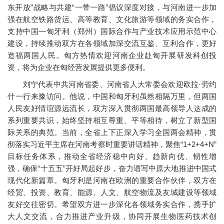
东开放”战略与共建“一带一路”倡议深度对接，与河南进一步加
强在航空铁路货运、高等教育、文化旅游等领域的务实合作，
支持中国—匈牙利（郑州）国际合作与产业技术应用示范中心
建设，持续推动双方在各领域加深交流互鉴、互利合作，更好
造福两国人民。匈方热情欢迎河南企业赴匈开展研发科创投
资，将为企业在匈经营发展提供更多便利。
刘宁代表中共河南省委、河南省人大常委会欢迎欧拉·劳约
什一行来豫访问。他说，中国和匈牙利虽然相隔万里，但两国
人民友好情谊源远流长，双方深入贯彻两国最高领导人达成的
系列重要共识，始终坚持相互尊重、平等相待，树立了新型国
际关系的典范。当前，全省上下正深入学习全国两会精神，贯
彻落实习近平主席在河南考察时重要讲话精神，聚焦“1+2+4+N”
目标任务体系，推动全省经济稳中向好、趋新向优、韧性增
强，确保“十五五”开好局起好步，奋力谱写中原大地推进中国式
现代化新篇章。匈牙利是河南在欧洲的重要合作伙伴，双方在
经贸、投资、教育、能源、人文、航空物流及友城建设等领域
友好交往密切。希望双方进一步深化各领域务实合作，携手扩
大人文交流，合力推进产业升级，协同开展生物医药技术创