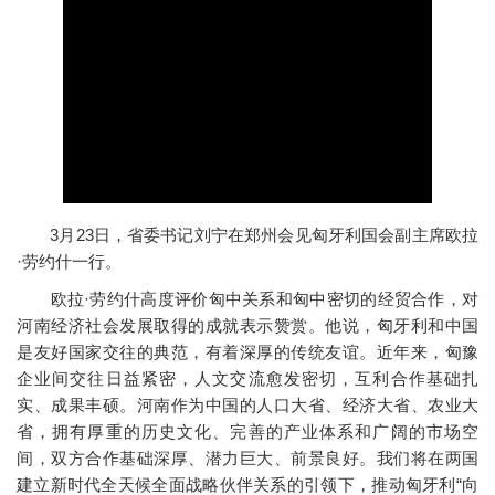
3月23日，省委书记刘宁在郑州会见匈牙利国会副主席欧拉
·劳约什一行。
欧拉·劳约什高度评价匈中关系和匈中密切的经贸合作，对
河南经济社会发展取得的成就表示赞赏。他说，匈牙利和中国
是友好国家交往的典范，有着深厚的传统友谊。近年来，匈豫
企业间交往日益紧密，人文交流愈发密切，互利合作基础扎
实、成果丰硕。河南作为中国的人口大省、经济大省、农业大
省，拥有厚重的历史文化、完善的产业体系和广阔的市场空
间，双方合作基础深厚、潜力巨大、前景良好。我们将在两国
建立新时代全天候全面战略伙伴关系的引领下，推动匈牙利“向