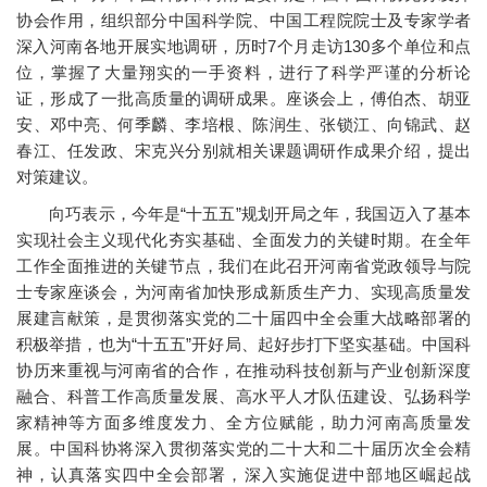
协会作用，组织部分中国科学院、中国工程院院士及专家学者
深入河南各地开展实地调研，历时7个月走访130多个单位和点
位，掌握了大量翔实的一手资料，进行了科学严谨的分析论
证，形成了一批高质量的调研成果。座谈会上，傅伯杰、胡亚
安、邓中亮、何季麟、李培根、陈润生、张锁江、向锦武、赵
春江、任发政、宋克兴分别就相关课题调研作成果介绍，提出
对策建议。
向巧表示，今年是“十五五”规划开局之年，我国迈入了基本
实现社会主义现代化夯实基础、全面发力的关键时期。在全年
工作全面推进的关键节点，我们在此召开河南省党政领导与院
士专家座谈会，为河南省加快形成新质生产力、实现高质量发
展建言献策，是贯彻落实党的二十届四中全会重大战略部署的
积极举措，也为“十五五”开好局、起好步打下坚实基础。中国科
协历来重视与河南省的合作，在推动科技创新与产业创新深度
融合、科普工作高质量发展、高水平人才队伍建设、弘扬科学
家精神等方面多维度发力、全方位赋能，助力河南高质量发
展。中国科协将深入贯彻落实党的二十大和二十届历次全会精
神，认真落实四中全会部署，深入实施促进中部地区崛起战