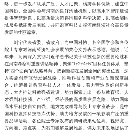
略，进一步发挥联系广泛、人才汇聚、横跨学科优势，建立中
国科协、全国学会与河南的良好沟通机制，以高水平智库建设
提供智慧源泉，以高质量决策咨询服务科学决策，以高效能区
域服务赋能发展实践，共同谱写科技支撑河南经济社会高质量
发展的壮丽篇章。
刘宁代表省委、省政府，向中国科协、各全国学会和各位
院士专家对河南经济社会发展的关心支持表示感谢。他说，近
年来，河南深入贯彻习近平总书记关于科技创新的重要论述和
在河南考察时重要讲话精神，聚焦“1+2+4+N”目标任务体系，坚
持“四个面向”的战略导向，把创新摆在发展全局的突出位置，深
入实施创新驱动发展战略，推动科技创新和产业创新深度融
合，统筹推进教育科技人才一体发展，着力营造良好创新生
态，大力推进科教强省建设，努力探索走出一条从教育强、人
才强到科技强、产业强、经济强的高质量发展之路，助力国家
高水平科技自立自强。地方党政领导与院士专家座谈会，是中
国科协发挥科技智库优势、助力地方发展的一项影响广泛的重
要品牌活动。各位院士专家发布的调研成果站位高、视野宽、
方向准、落点实，为我们破解发展难题、谋划未来发展提供了