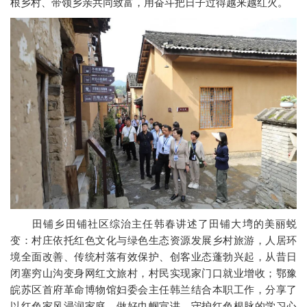
根乡村、带领乡亲共同致富，用奋斗把日子过得越来越红火。
田铺乡田铺社区综治主任韩春讲述了田铺大塆的美丽蜕
变：村庄依托红色文化与绿色生态资源发展乡村旅游，人居环
境全面改善、传统村落有效保护、创客业态蓬勃兴起，从昔日
闭塞穷山沟变身网红文旅村，村民实现家门口就业增收；鄂豫
皖苏区首府革命博物馆妇委会主任韩兰结合本职工作，分享了
以红色家风浸润家庭、做好巾帼宣讲、守护红色根脉的学习心