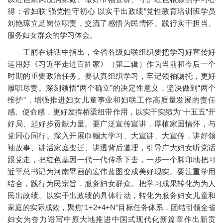
得；省妇联“强党性守初心 以实干出政绩”党性教育培训班学员
刘艳琼立足岗位职责，交流了感悟为民情怀、践行实干担当、
服务妇女群众的学习体会。
王丽在讲话中指出，全省各级妇联组织要把学习好宣传好
运用好《习近平走进百姓家》（第二辑）作为当前和今后一个
时期的重要政治任务。要认真组织学习，牢记领袖嘱托，更好
履职尽责。深刻领悟“两个确立”的决定性意义，坚决做到“两个
维护”，增强推进妇女儿童事业和妇联工作高质量发展的责任
感、使命感，更好发挥桥梁纽带作用，以实干实绩为“十五五”开
好局、起好步贡献力量。要广泛宣传宣讲，厚植家国情怀，与
党同心同行。深入开展巾帼大学习、大宣讲、大宣传，讲好领
袖故事、讲活家庭变迁、讲透背后道理，引导广大妇女听党话
跟党走，把红色基因一代一代传承下去，一步一个脚印地把习
近平总书记为河南擘画的宏伟蓝图变成美好现实。要注重学用
结合，践行为民宗旨，服务妇女群众。把学习成果转化为为人
民出政绩、以实干出政绩的具体行动，转化为服务妇女儿童和
家庭的实际成效，聚焦“1+2+4+N”目标任务体系，团结引领全省
妇女为奋力谱写中原大地推进中国式现代化新篇章作出新贡