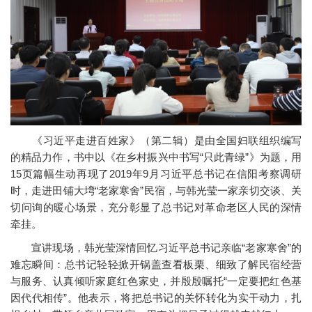
《习近平走进百姓家》（第二辑）是由全国妇联组织编写
的精品力作，书中以《在乡村振兴中书写“只此青绿”》为题，用
15页篇幅生动再现了2019年9月习近平总书记在信阳考察调研
时，走进田铺大塆“老家寒舍”民宿，与韩光莹一家亲切交谈、关
切问询的暖心场景，充分彰显了总书记对革命老区人民的深情
牵挂。
宣讲现场，韩光莹深情回忆习近平总书记亲临“老家寒舍”的
难忘瞬间：总书记轻轻掀开锅盖查看板栗、细致了解民宿经营
与服务、认真倾听家庭红色家史，并殷殷嘱托“一定要把红色基
因代代相传”。他表示，将把总书记的关怀转化为实干动力，扎