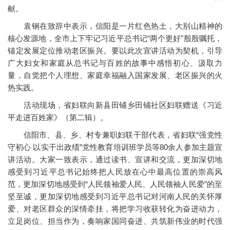
献。
袁钢在致辞中表示，信阳是一片红色热土，大别山精神的
核心发源地，全市上下牢记习近平总书记“两个更好”殷殷嘱托，
锚定发展定位推动老区振兴。要以此次宣讲活动为契机，引导
广大妇女和家庭从总书记与百姓的故事中感悟初心、汲取力
量，自觉把个人理想、家庭幸福融入国家发展、老区振兴的火
热实践。
活动现场，省妇联向新县田铺乡田铺社区妇联赠送《习近
平走进百姓家》（第二辑）。
信阳市、县、乡、村专兼职妇联干部代表，省妇联“强党性
守初心 以实干出政绩”党性教育培训班学员等80余人参加主题宣
讲活动。大家一致表示，通过读书、宣讲和交流，更加深切地
感受到习近平总书记始终把人民放在心中最高位置的崇高风
范，更加深切地感受到“人民领袖爱人民、人民领袖人民爱”的至
坚至诚，更加深切地感受到习近平总书记对河南人民的关怀厚
爱、对老区群众的深情牵挂，将把学习收获转化为奋进动力，
立足岗位、担当作为，奏响家国同奋进、共筑新伟业的时代强