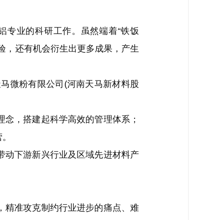
专业的科研工作。虽然端着“铁饭
验，还有机会衍生出更多成果，产生
马微粉有限公司(河南天马新材料股
理念，搭建起科学高效的管理体系；
营。
带动下游新兴行业及区域先进材料产
，精准攻克制约行业进步的痛点、难