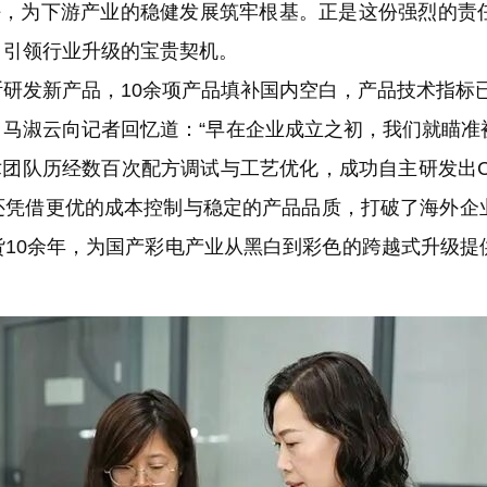
己任，为下游产业的稳健发展筑牢根基。正是这份强烈的责
、引领行业升级的宝贵契机。
发新产品，10余项产品填补国内空白，产品技术指标
淑云向记者回忆道：“早在企业成立之初，我们就瞄准被
技术团队历经数百次配方调试与工艺优化，成功自主研发出
还凭借更优的成本控制与稳定的产品品质，打破了海外企
货10余年，为国产彩电产业从黑白到彩色的跨越式升级提
。