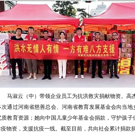
马淑云（中）带领企业员工为抗洪救灾捐献物资。高杰
通过河南省慈善总会、河南省教育发展基金会向当地
优质教育资源；她向中国儿童少年基金会捐款，守护孩子
疫物资，支援抗疫一线。截至目前，共向社会累计捐款捐物