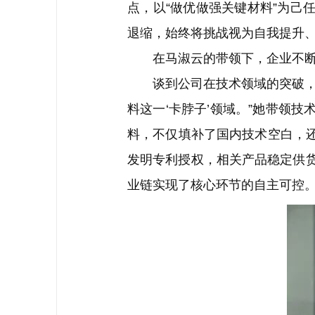
点，以“做优做强关键材料”为
退缩，始终将挑战视为自我提升
在马淑云的带领下，企业不断研
谈到公司在技术领域的突破，马
料这一‘卡脖子’领域。”她带领
料，不仅填补了国内技术空白，
发明专利授权，相关产品稳定供
业链实现了核心环节的自主可控