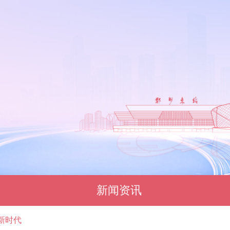
新闻资讯
新时代