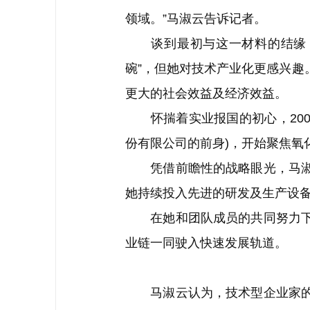
领域。”马淑云告诉记者。
谈到最初与这一材料的结缘，
碗”，但她对技术产业化更感兴
更大的社会效益及经济效益。
怀揣着实业报国的初心，200
份有限公司的前身)，开始聚焦氧
凭借前瞻性的战略眼光，马淑云
她持续投入先进的研发及生产设
在她和团队成员的共同努力下，
业链一同驶入快速发展轨道。
马淑云认为，技术型企业家的核