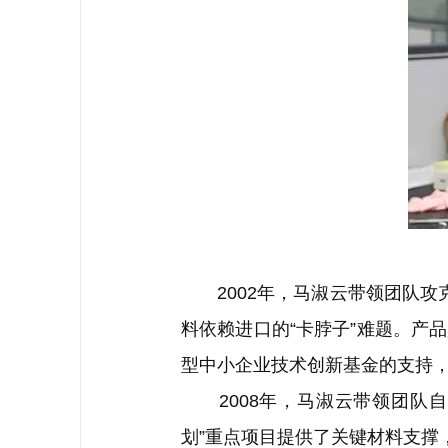
马
2002年，马淑云带领团队攻
料依赖进口的“卡脖子”难题。产
型中小企业技术创新基金的支持，
2008年，马淑云带领团队自主
划”重点项目提供了关键材料支撑