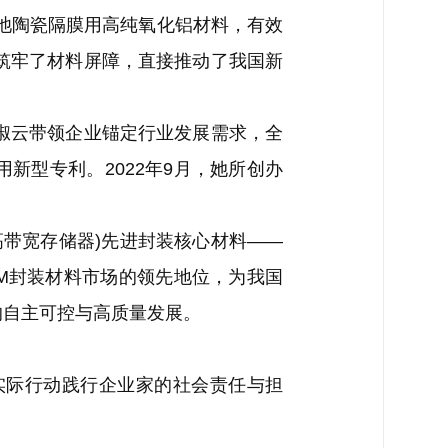
池陶瓷隔膜用高纯氧化铝材料，有效
筑牢了材料屏障，直接推动了我国新
淑云带领企业锚定行业发展需求，全
新型专利。2022年9月，她所创办
带宽存储器)先进封装核心材料——
BM封装材料市场的领先地位，为我国
的自主可控与高质量发展。
际行动践行企业家的社会责任与担