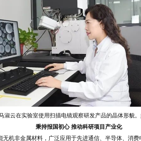
云在实验室使用扫描电镜观察研发产品的晶体形貌。
秉持报国初心 推动科研项目产业化
无机非金属材料，广泛应用于先进通信、半导体、消费