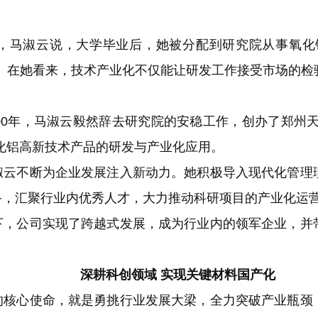
马淑云说，大学毕业后，她被分配到研究院从事氧化铝
趣。在她看来，技术产业化不仅能让研发工作接受市场的检
0年，马淑云毅然辞去研究院的安稳工作，创办了郑州天
化铝高新技术产品的研发与产业化应用。
不断为企业发展注入新动力。她积极导入现代化管理
备，汇聚行业内优秀人才，大力推动科研项目的产业化运
公司实现了跨越式发展，成为行业内的领军企业，并
深耕科创领域 实现关键材料国产化
心使命，就是勇挑行业发展大梁，全力突破产业瓶颈