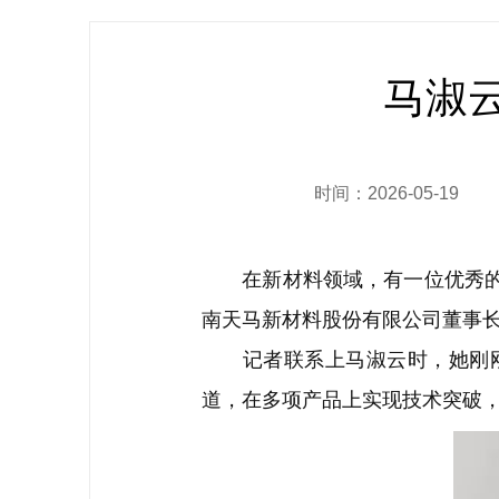
马淑
时间：2026-05-19
在新材料领域，有一位优秀的女
南天马新材料股份有限公司董事
记者联系上马淑云时，她刚刚
道，在多项产品上实现技术突破