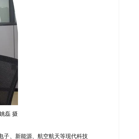
姚磊 摄
电子、新能源、航空航天等现代科技