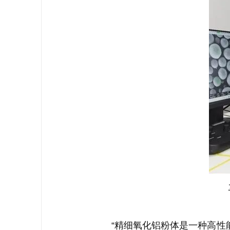
马淑
“精细氧化铝粉体是一种高性能