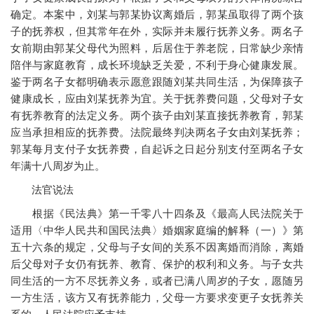
确定。本案中，刘某与郭某协议离婚后，郭某虽取得了两个孩
子的抚养权，但其常年在外，实际并未履行抚养义务。两名子
女前期由郭某父母代为照料，后居住于养老院，日常缺少亲情
陪伴与家庭教育，成长环境缺乏关爱，不利于身心健康发展。
鉴于两名子女都明确表示愿意跟随刘某共同生活，为保障孩子
健康成长，应由刘某抚养为宜。关于抚养费问题，父母对子女
有抚养教育的法定义务。两个孩子由刘某直接抚养教育，郭某
应当承担相应的抚养费。法院最终判决两名子女由刘某抚养；
郭某每月支付子女抚养费，自起诉之日起分别支付至两名子女
年满十八周岁为止。
法官说法
根据《民法典》第一千零八十四条及《最高人民法院关于
适用〈中华人民共和国民法典〉婚姻家庭编的解释（一）》第
五十六条的规定，父母与子女间的关系不因离婚而消除，离婚
后父母对子女仍有抚养、教育、保护的权利和义务。与子女共
同生活的一方不尽抚养义务，或者已满八周岁的子女，愿随另
一方生活，该方又有抚养能力，父母一方要求变更子女抚养关