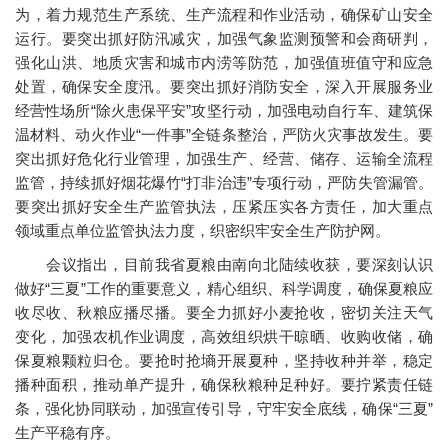
为，着力规范生产系统、生产流程和作业活动，确保矿山安全
运行。要突出抓好防汛减灾，加强气象监测预警和会商研判，
强化山洪、地质灾害和城市内涝等防范，加强值班值守和应急
处置，确保安全度汛。要突出抓好消防安全，深入开展服务业
经营性场所“除火患保平安”攻坚行动，加强电动自行车、建筑保
温材料、动火作业“一件事”全链条整治，严防火灾事故发生。要
突出抓好危化行业管理，加强生产、经营、储存、运输全流程
监管，持续抓好烟花爆竹“打非治违”专项行动，严防失管漏管。
要突出抓好安全生产监管执法，压紧压实各方责任，加大重点
领域重点单位监管执法力度，织密织牢安全生产防护网。
会议指出，目前我省夏粮由南向北陆续收获，要深刻认识
做好“三夏”工作的重要意义，精心组织、科学调度，确保夏粮应
收尽收、秋粮应播尽播。要全力抓好小麦抢收，密切关注天气
变化，加强农机作业调度，高效组织烘干晾晒、收购收储，确
保夏粮颗粒归仓。要抢时抢墒开展夏种，坚持收种并举，稳定
播种面积，推动单产提升，确保秋粮种足种好。要拧紧责任链
条，强化协同联动，加强宣传引导，守牢安全底线，确保“三夏”
生产平稳有序。