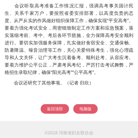
会议听取高考准备工作情况汇报，强调高考事关国计民
生、关系千家万户，要按照省委安排部署，以高度负责的态
度、从严从实的作风做好组织保障工作，确保实现“平安高考”。
要着力强化考试安全，周密细致制定工作方案和应急预案，落
实落细考前、考中、考后各环节措施，全力保障高考安全顺利
进行。要切实加强服务保障，扎实做好食宿安全、交通保畅、
防暑降温、噪音治理等工作，关心关爱特殊考生，强化心理疏
导和人文关怀，让广大考生沉着备考、顺利赴考、从容应考。
要着力维护公平公正，严肃考风考纪，严厉打击考试舞弊，严
格招生录取纪律，确保“阳光高考”“公平高考”。
会议还研究了其他事项。（记者 归欣）
返回顶部
电脑版
©2018 河南省妇女联合会