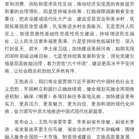
资和消费、供给和需求良性互动，推动经济实现质的有效提升
和量的合理增长。四是坚持城乡统筹，扛稳保障国家粮食安全
重任，把农业建成现代化大产业，建设宜居宜业和美乡村，巩
固拓展脱贫攻坚成果，扎实推进乡村全面振兴。五是坚持人民
至上，加强普惠性基础性兜底性民生建设，持续增进民生福
祉，让人民生活更幸福更美满。六是坚持绿色低碳转型，深入
打好蓝天、碧水、净土保卫战，加快建设美丽河南，如期实现
2030年前碳达峰目标。七是坚持统筹发展和安全，强化党建引
领基层高效能治理，着力营造“六个环境”，建设更高水平平安河
南，让社会既生机勃勃又井然有序。
王凯表示，我们将全面贯彻习近平新时代中国特色社会主
义思想，牢固树立和践行正确政绩观，健全规划实施全周期推
进机制，确保《纲要》各项目标任务落地见效，加快建设更有
实力、更具活力、更富魅力、更为自信、更加和谐的现代化河
南，奋力谱写中原大地推进中国式现代化新篇章。
发布会上，王凯与省委常委、常务副省长张敏，副省长李
涛，省发展改革委主任马健、省农业农村厅厅长孙巍峰，围绕
融入服务全国统一大市场、制造强省建设、文旅高质量发展、