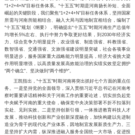
“1+2+4+N”目标任务体系。“十五五”时期是河南扬长补短、全面
崛起的关键阶段，我们聚焦“1+2+4+N”目标任务体系，坚持国家
所需与河南所能相结合、融入大局与因地制宜相结合，编制了
“十五五”规划《纲要》，明确提出“十五五”时期河南生产总值年
均增长5%左右、执行中努力争取更好结果，到2030年经济实
力、综合竞争力明显提升，农业强省、制造强省、科教强省、
数智强省、交通强省、文旅强省建设明显突破，社会各项事业
明显进步，服务国家重大战略能力明显提高，经济大省挑大梁
作用明显增强，以高质量发展高效能治理的实绩实效坚定拥护
“两个确立”、坚决做到“两个维护”。
王凯指出，“十五五”时期河南将突出抓好七个方面的重点任
务。一是坚持党的全面领导，深入贯彻习近平总书记在河南考
察时重要讲话精神和关于河南工作的重要论述，切实担负起党
中央赋予河南的重大使命，确保党中央决策部署不折不扣落到
实处、见到实效。二是坚持创新引领，一体推进教育科技人才
发展，推动科技创新和产业创新深度融合，加快构建以先进制
造业为骨干的现代化产业体系，因地制宜发展新质生产力。三
是坚持扩大内需，纵深推进融入服务全国统一大市场，促进投