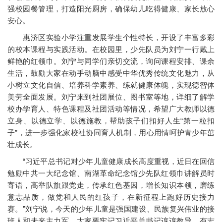
强校园餐管理，打造阳光厨房，确保幼儿吃得健康、家长放心
安心。
惠济区实验小学注重发展学生个性特长，开设了丰富多彩
的校本课程与实践活动。在校园里，少先队员为刘宁一行戴上
鲜艳的红领巾。刘宁与同学们亲切交流，询问课程安排、课余
生活，鼓励大家在动手动脑中感受中华优秀传统文化魅力，从
小树立文化自信、培养科学素养、练就健康体魄，实现德智体
美劳全面发展。刘宁来到社团展位、图书室等地，详细了解学
校办学育人、特色课程及社团活动等情况，希望广大教师以德
立身、以德立学、以德施教，帮助孩子们扣好人生“第一粒扣
子”，进一步强化家校社协同育人机制，用心用情呵护青少年茁
壮成长。
“习近平总书记对少年儿童健康成长高度重视，近日在回信
勉励中共一大纪念馆、南湖革命纪念馆少先队红领巾讲解员时
寄语，高举队旗跟党走，传承红色基因，增长知识本领，磨练
意志品质，做党和人民的红孩子，在新征程上跑好历史接力
赛。”刘宁说，今天的少年儿童是强国建设、民族复兴伟业的接
班人和未来主力军。大家要牢记习近平总书记谆谆教导，有志