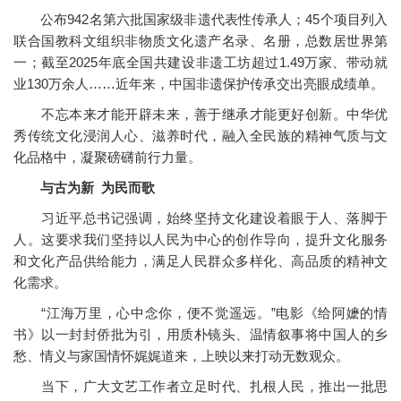
公布942名第六批国家级非遗代表性传承人；45个项目列入
联合国教科文组织非物质文化遗产名录、名册，总数居世界第
一；截至2025年底全国共建设非遗工坊超过1.49万家、带动就
业130万余人……近年来，中国非遗保护传承交出亮眼成绩单。
不忘本来才能开辟未来，善于继承才能更好创新。中华优
秀传统文化浸润人心、滋养时代，融入全民族的精神气质与文
化品格中，凝聚磅礴前行力量。
与古为新 为民而歌
习近平总书记强调，始终坚持文化建设着眼于人、落脚于
人。这要求我们坚持以人民为中心的创作导向，提升文化服务
和文化产品供给能力，满足人民群众多样化、高品质的精神文
化需求。
“江海万里，心中念你，便不觉遥远。”电影《给阿嬷的情
书》以一封封侨批为引，用质朴镜头、温情叙事将中国人的乡
愁、情义与家国情怀娓娓道来，上映以来打动无数观众。
当下，广大文艺工作者立足时代、扎根人民，推出一批思