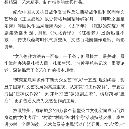
想精深、艺术精湛、制作精良的优秀作品。
纪念中国人民抗日战争暨世界反法西斯战争胜利80周年文
艺晚会《正义必胜》以史诗格局回望峥嵘岁月，《哪吒之魔童
闹海》等国风作品风靡海内外，《太平年》《沉默的荣耀》等
剧集热播出圈，舞剧《只此青绿》《红楼梦》巡演热度不
减……传统底蕴与时代气质交织，文艺百花园佳作迭出、精彩
纷呈。
“文艺创作方法有一百条、一千条，但最根本、最关键、最
牢靠的办法是扎根人民、扎根生活。”习近平总书记这一重要论
述，深刻揭示了文艺创作的根本规律。
“繁荣互联网条件下新大众文艺”写入“十五五”规划纲要，彰
显了国家对文艺发展的高度重视。从东莞“打工作家群”、宁夏西
海固“庄稼汉作家”，到郑州打造“微短剧之都”、横店跨界“竖
店”，更多普通人成为文艺创作的主角。
放眼神州，遍布城乡的4万多个新型公共文化空间成为百姓
身边的“文化客厅”，“村歌”“村晚”等“村字号”活动持续火爆，戏曲
进乡村、全民阅读、艺术普及等惠民活动广泛开展。文艺“看台”