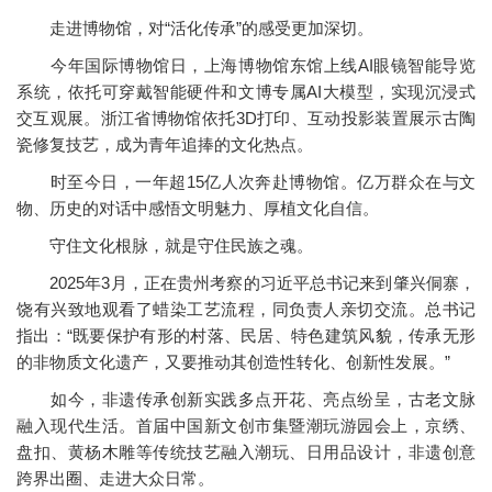
走进博物馆，对“活化传承”的感受更加深切。
今年国际博物馆日，上海博物馆东馆上线AI眼镜智能导览
系统，依托可穿戴智能硬件和文博专属AI大模型，实现沉浸式
交互观展。浙江省博物馆依托3D打印、互动投影装置展示古陶
瓷修复技艺，成为青年追捧的文化热点。
时至今日，一年超15亿人次奔赴博物馆。亿万群众在与文
物、历史的对话中感悟文明魅力、厚植文化自信。
守住文化根脉，就是守住民族之魂。
2025年3月，正在贵州考察的习近平总书记来到肇兴侗寨，
饶有兴致地观看了蜡染工艺流程，同负责人亲切交流。总书记
指出：“既要保护有形的村落、民居、特色建筑风貌，传承无形
的非物质文化遗产，又要推动其创造性转化、创新性发展。”
如今，非遗传承创新实践多点开花、亮点纷呈，古老文脉
融入现代生活。首届中国新文创市集暨潮玩游园会上，京绣、
盘扣、黄杨木雕等传统技艺融入潮玩、日用品设计，非遗创意
跨界出圈、走进大众日常。