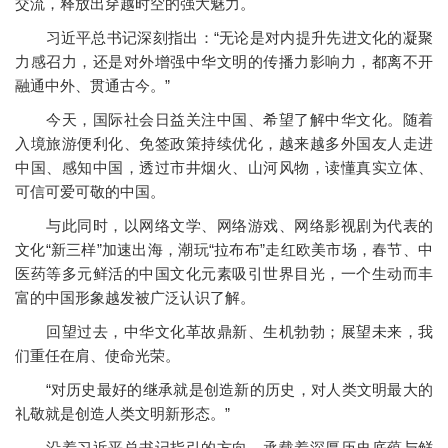
交流，释放出穿越时空的强大魅力。
习近平总书记深刻指出：“无论是对内提升先进文化的凝聚
力感召力，还是对外增强中华文明的传播力影响力，都离不开
融通中外、贯通古今。”
今天，国际社会日益关注中国、希望了解中华文化。随着
入境旅游便利化、免签政策持续优化，越来越多外国友人走进
中国、感知中国，透过市井烟火、山河风物，读懂真实立体、
可信可爱可敬的中国。
与此同时，以网络文学、网络游戏、网络影视剧为代表的
文化“新三样”加速出海，潮玩“拉布布”走红欧美市场，春节、中
医药等多元鲜活的中国文化元素吸引世界目光，一个生动而丰
富的中国形象越发被广泛认识了解。
回望过去，中华文化革故鼎新、生机勃勃；展望未来，我
们重任在肩、使命光荣。
“对历史最好的继承就是创造新的历史，对人类文明最大的
礼敬就是创造人类文明新形态。”
沿着习近平总书记指引的方向，承载着深厚历史底蕴与鲜