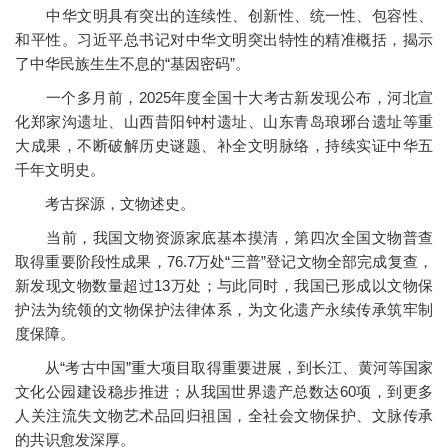
中华文明具有突出的连续性、创新性、统一性、包容性、
和平性。习近平总书记对中华文明突出特性的精准概括，揭示
了中华民族生生不息的“基因密码”。
一个多月前，2025年度全国十大考古新发现公布，河北宣
化郑家沟遗址、山西昔阳钟村遗址、山东青岛琅琊台遗址等重
大成果，不断破解历史谜题、补全文明脉络，持续实证中华五
千年文明史。
考古探源，文物述史。
当前，我国文物资源家底基本摸清，第四次全国文物普查
取得重要阶段性成果，76.7万处“三普”登记文物全部完成复查，
新发现文物数量超过13万处；与此同时，我国已形成以文物保
护法为统领的文物保护法律体系，为文化遗产永续传承筑牢制
度保障。
从“考古中国”重大项目取得重要进展，到长江、黄河等国家
文化公园建设稳步推进；从我国世界遗产总数达60项，到更多
人关注流失文物艺术品回归祖国，全社会文物保护、文脉传承
的共识愈发深厚。