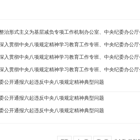
整治形式主义为基层减负专项工作机制办公室、中央纪委办公厅
委公开通报六起违反中央八项规定精神典型问题
委公开通报六起违反中央八项规定精神典型问题
委公开通报六起违反中央八项规定精神典型问题