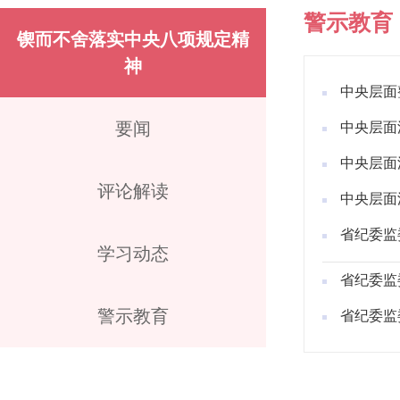
警示教育
锲而不舍落实中央八项规定精
神
中央层面
要闻
评论解读
省纪委监
学习动态
省纪委监
警示教育
省纪委监