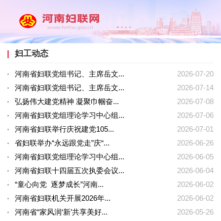
妇工动态
河南省妇联党组书记、主席岳文...
2026-07-20
河南省妇联党组书记、主席岳文...
2026-07-14
弘扬伟大建党精神 凝聚巾帼奋...
2026-07-08
河南省妇联党组理论学习中心组...
2026-07-06
河南省妇联举行庆祝建党105...
2026-07-01
省妇联举办“永远跟党走”庆“...
2026-06-26
河南省妇联党组理论学习中心组...
2026-06-05
河南省妇联十四届五次执委会议...
2026-06-04
“童心向党 逐梦成长”河南...
2026-06-02
河南省妇联机关开展2026年...
2026-06-02
河南省“家风润‘新’共享美好...
2026-05-26